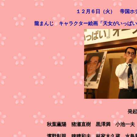
１２月６日（火） 帝国ホ
龍まんじ キャラクター絵画「
天女がいっぱい
発
秋葉薫陽 猪瀬直樹 黒澤満 小池一夫
濱野彰親 穂積和夫 林家木久蔵 水島